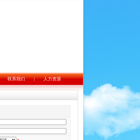
|
联系我们
|
人力资源