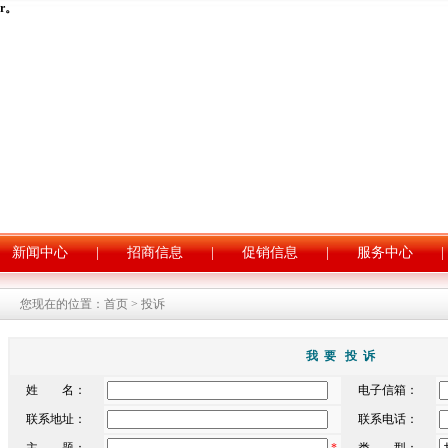
er。
|
新闻中心
|
招商信息
|
促销信息
|
服务中心
您现在的位置：
首页
>
投诉
我 要 投 诉
姓 名：
电子信箱：
联系地址：
联系电话：